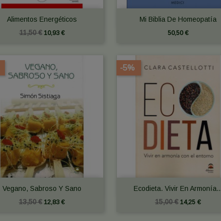


Vista rápida
Vista rápida
Alimentos Energéticos
Mi Biblia De Homeopatía
11,50 €
10,93 €
50,50 €
-5%


Vista rápida
Vista rápida
Vegano, Sabroso Y Sano
Ecodieta. Vivir En Armonía..
13,50 €
15,00 €
12,83 €
14,25 €