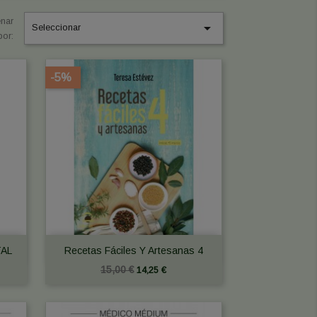
nar

Seleccionar
por:
-5%

Vista rápida
AL
Recetas Fáciles Y Artesanas 4
15,00 €
14,25 €