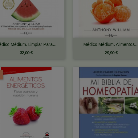


Vista rápida
Vista rápida
dico Médium. Limpiar Para...
Médico Médium. Alimentos..
32,00 €
29,90 €