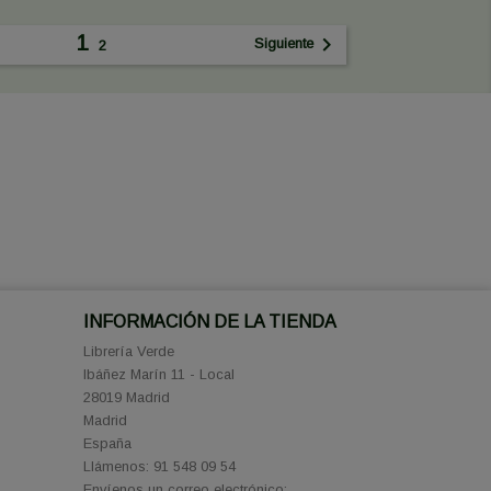
1

Siguiente
2
INFORMACIÓN DE LA TIENDA
Librería Verde
Ibáñez Marín 11 - Local
28019 Madrid
Madrid
España
Llámenos:
91 548 09 54
Envíenos un correo electrónico: