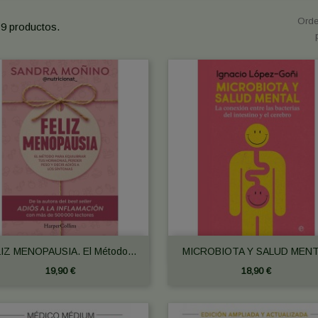
Orde
9 productos.


Vista rápida
Vista rápida
IZ MENOPAUSIA. El Método...
MICROBIOTA Y SALUD MENT
19,90 €
18,90 €