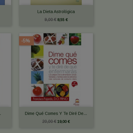

Vista rápida
La Dieta Astrológica
9,00 €
8,55 €
-5%

Vista rápida
.
Dime Qué Comes Y Te Diré De...
20,00 €
19,00 €