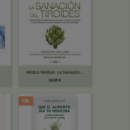

Vista rápida
Médico Médium. La Sanación...
24,00 €
-5%