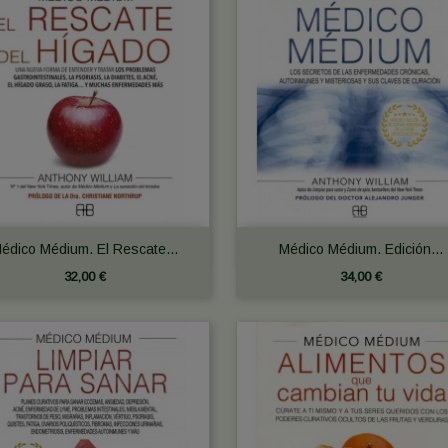


Vista rápida
Vista rápida
édico Médium. El Rescate...
Médico Médium. Edición...
32,00 €
34,00 €