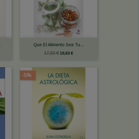

Vista rápida
.
Que El Alimento Sea Tu...
17,50 €
16,63 €
-5%